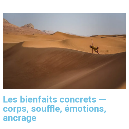
Les bienfaits concrets —
corps, souffle, émotions,
ancrage