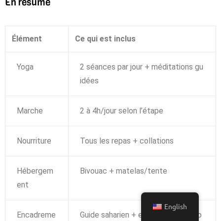
En résumé
Élément
Ce qui est inclus
Yoga
2 séances par jour + méditations gu
idées
Marche
2 à 4h/jour selon l’étape
Nourriture
Tous les repas + collations
Hébergem
Bivouac + matelas/tente
ent
English
Encadreme
Guide saharien + enseignante de yo