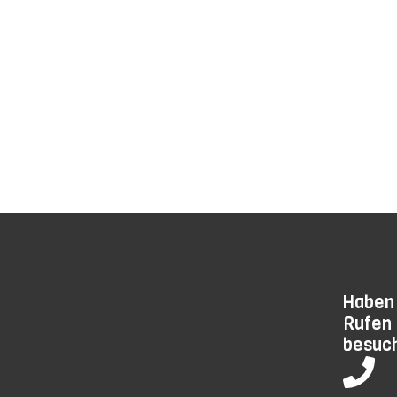
Merzouga in 7 Tagen
Merz
Haben 
Rufen 
besuch