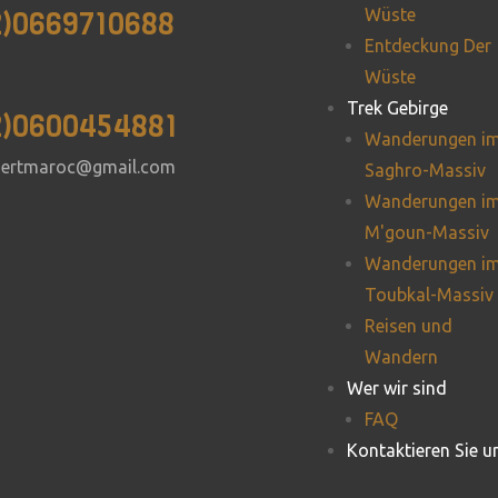
2)0669710688
Wüste
Entdeckung Der
Wüste
Trek Gebirge
2)0600454881
Wanderungen i
sertmaroc@gmail.com
Saghro-Massiv
Wanderungen i
M'goun-Massiv
Wanderungen i
Toubkal-Massiv
Reisen und
Wandern
Wer wir sind
FAQ
Kontaktieren Sie u