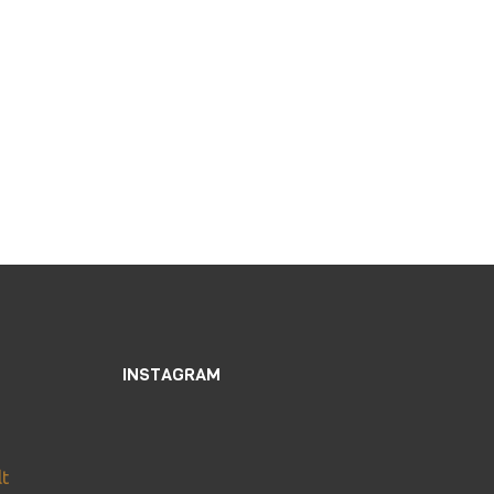
Wüste In 6 Tagen
INSTAGRAM
lt