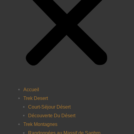
Accueil
Trek Desert
Court-Séjour Désert
Découverte Du Désert
Trek Montagnes
Randonnées au Massif de Saghro