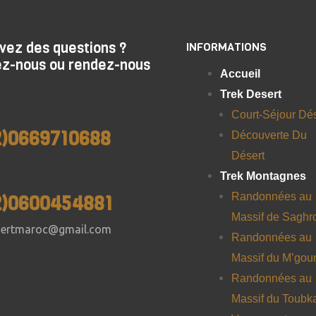
vez des questions ?
INFORMATIONS
z-nous ou rendez-nous
Accueil
Trek Desert
Court-Séjour Dés
2)0669710688
Découverte Du
Désert
Trek Montagnes
Randonnées au
2)0600454881
Massif de Saghr
sertmaroc@gmail.com
Randonnées au
Massif du M’gou
Randonnées au
Massif du Toubk