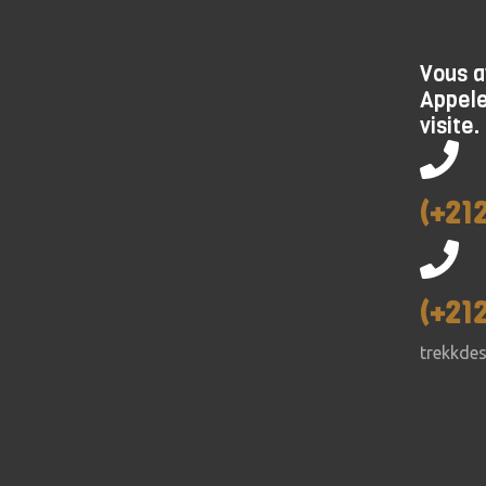
Vous a
Appele
visite.
(+21
(+21
trekkde