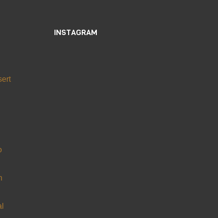
INSTAGRAM
ert
o
n
al